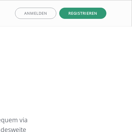
ANMELDEN
REGISTRIEREN
equem via
ndesweite