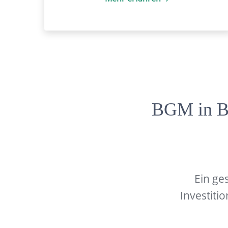
BGM in Bal
Ein ge
Investitio