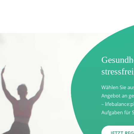
Gesundh
stressfre
Wählen Sie au
Angebot an ge
– lifebalance:p
Aufgaben für S
JETZT REG