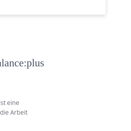
alance:plus
st eine
 die Arbeit